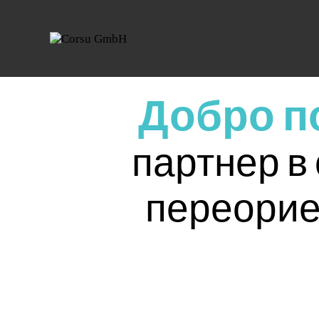
Добро п
партнер в
переорие