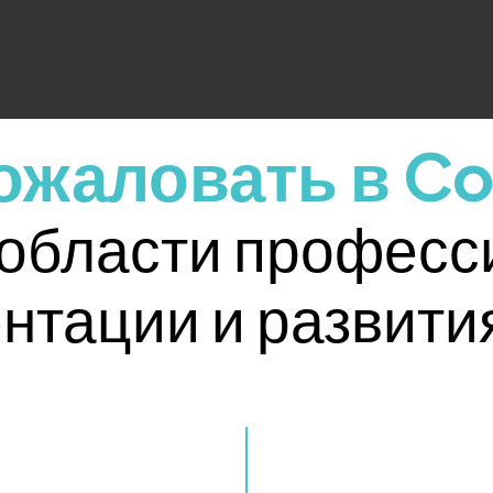
ожаловать в C
 области профес
нтации и развити