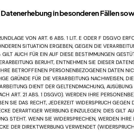
 Datenerhebung in besonderen Fällen sow
DLAGE VON ART. 6 ABS. 1 LIT. E ODER F DSGVO ERFO
ESONDEREN SITUATION ERGEBEN, GEGEN DIE VERARBEI
 GILT AUCH FÜR EIN AUF DIESE BESTIMMUNGEN GESTÜT
ERARBEITUNG BERUHT, ENTNEHMEN SIE DIESER DATEN
IHRE BETROFFENEN PERSONENBEZOGENEN DATEN NICHT
E GRÜNDE FÜR DIE VERARBEITUNG NACHWEISEN, DIE 
RARBEITUNG DIENT DER GELTENDMACHUNG, AUSÜBUNG
H ART. 21 ABS. 1 DSGVO). WERDEN IHRE PERSONENB
EN SIE DAS RECHT, JEDERZEIT WIDERSPRUCH GEGEN 
E DERARTIGER WERBUNG EINZULEGEN; DIES GILT AUC
UNG STEHT. WENN SIE WIDERSPRECHEN, WERDEN IHR
KE DER DIREKTWERBUNG VERWENDET (WIDERSPRUCH NA